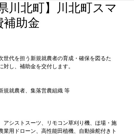
【石川県川北町】川北町スマ
石川
福井
山梨
長野
岐阜
静岡
費補助金
奈良
和歌山
次世代を担う新規就農者の育成・確保を図るた
に対し、補助金を交付します。
新規就農者、集落営農組織 等
、アシストスーツ、リモコン草刈り機、ほ場・施
農業用ドローン、高性能田植機、自動操舵付きト