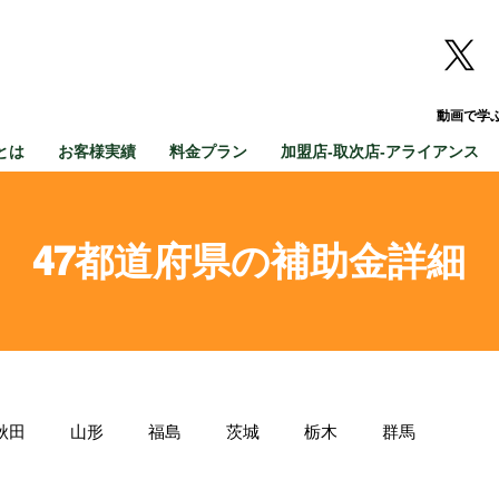
動画で学
とは
お客様実績
料金プラン
加盟店-取次店-アライアンス
47都道府県の補助金詳細
秋田
山形
福島
茨城
栃木
群馬