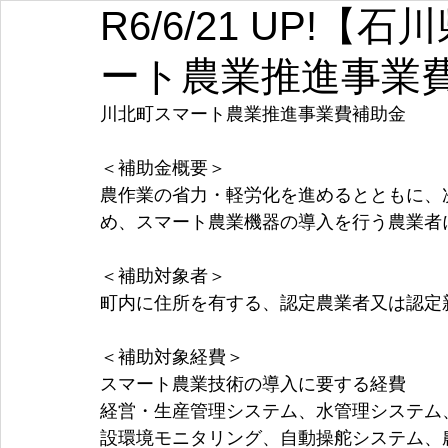
R6/6/21 UP!
埼玉
千葉
東京
神奈川
新潟
富山
ート農業推進事業
愛知
三重
滋賀
京都
大阪
兵庫
川北町スマート農業推進事業費補助金
＜補助金概要＞
農作業の省力・軽労化を進めるとともに、
め、スマート農業機器の導入を行う農業者
＜補助対象者＞
町内に住所を有する、認定農業者又は認定
＜補助対象経費＞
スマート農業技術の導入に要する経費
経営・生産管理システム、水管理システム
設環境モニタリング、自動操舵システム、