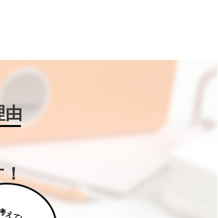
理由
す！
じ
っ
く
り
え
て
い
た
だ
た
く
は
補
助
金
W
IN
!に
ご
相