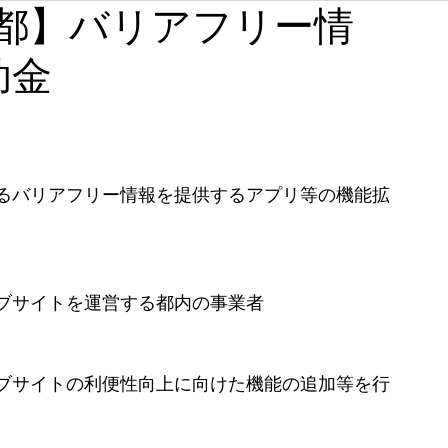
【東京都】バリアフリー情
石川
福井
山梨
長野
岐阜
静岡
助金
奈良
和歌山
るバリアフリー情報を提供するアプリ等の機能拡
ブサイトを運営する都内の事業者
ブサイトの利便性向上に向けた機能の追加等を行