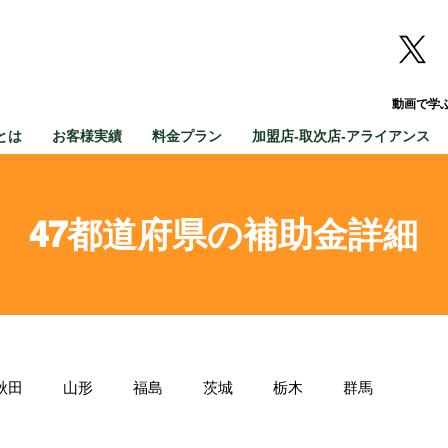
動画で学
とは
お客様実績
料金プラン
加盟店-取次店-アライアンス
47都道府県の補助金詳細
秋田
山形
福島
茨城
栃木
群馬