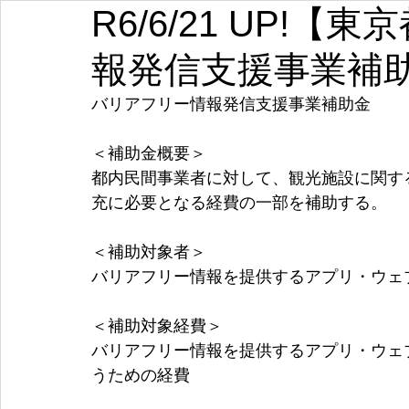
R6/6/21 UP!
埼玉
千葉
東京
神奈川
新潟
富山
報発信支援事業補
愛知
三重
滋賀
京都
大阪
兵庫
バリアフリー情報発信支援事業補助金
＜補助金概要＞
都内民間事業者に対して、観光施設に関す
充に必要となる経費の一部を補助する。
＜補助対象者＞
バリアフリー情報を提供するアプリ・ウェ
＜補助対象経費＞
バリアフリー情報を提供するアプリ・ウェ
うための経費