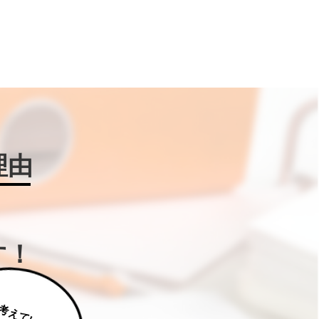
理由
す！
じ
っ
く
り
え
て
い
た
だ
た
く
は
補
助
金
W
IN
!に
ご
相