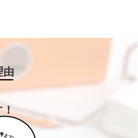
理由
す！
じ
っ
く
り
え
て
い
た
だ
た
く
は
補
助
金
W
IN
!に
ご
相