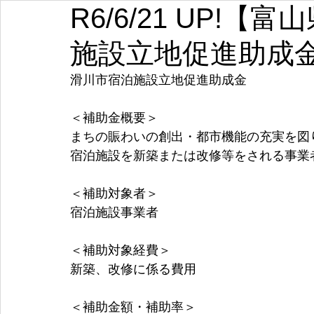
R6/6/21 UP!
埼玉
千葉
東京
神奈川
新潟
富山
施設立地促進助成
愛知
三重
滋賀
京都
大阪
兵庫
滑川市宿泊施設立地促進助成金
＜補助金概要＞
まちの賑わいの創出・都市機能の充実を図
宿泊施設を新築または改修等をされる事業
＜補助対象者＞
宿泊施設事業者
＜補助対象経費＞
新築、改修に係る費用
＜補助金額・補助率＞