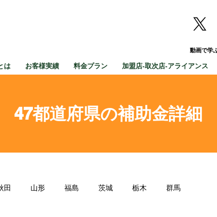
動画で学
とは
お客様実績
料金プラン
加盟店-取次店-アライアンス
47都道府県の補助金詳細
秋田
山形
福島
茨城
栃木
群馬