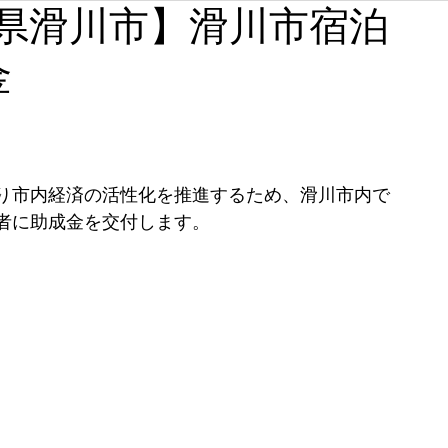
【富山県滑川市】滑川市宿泊
石川
福井
山梨
長野
岐阜
静岡
金
奈良
和歌山
り市内経済の活性化を推進するため、滑川市内で
者に助成金を交付します。