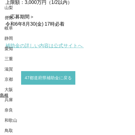
上限額：3,000万円（1/2以内）
山梨
＜応募期間＞
長野
令和6年8月30(金) 17時必着
岐阜
静岡
補助金の詳しい内容は公式サイトへ 
愛知
三重
滋賀
47都道府県補助金に戻る
京都
大阪
島根
兵庫
奈良
和歌山
鳥取