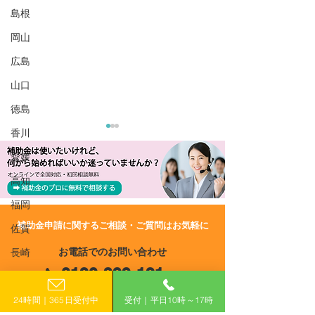
島根
岡山
広島
山口
徳島
香川
愛媛
高知
福岡
​補助金申請に関するご相談・ご質問はお気軽に
佐賀
R8/6/29 UP!【島根県松江
R8/6/29 UP!
お電話でのお問い合わせ
長崎
市】チャレンジショップ
市】令和8年度 
0120-399-121
事業費補助金
備導入支援事業
熊本
（平日10:00−17:00）
24時間｜365日受付中
受付｜平日10時～17時
大分