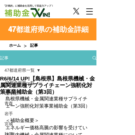
「計画的」に補助金を活用して収益力アップ！
47都道府県の補助金詳細
>
ホーム
記事
記事
47都道府県一覧
R6/6/14 UP!【島根県】島根県機械・金
47都道府県一覧
属関連業種サプライチェーン強靭化対
策事業補助金（第3回）
北海道
島根県機械・金属関連業種サプライチ
青森
ェーン強靭化対策事業補助金（第3回）
岩手
＜補助金概要＞
宮城
エネルギー価格高騰の影響を受けてい
秋田
る県内機械・金属関連業種について、