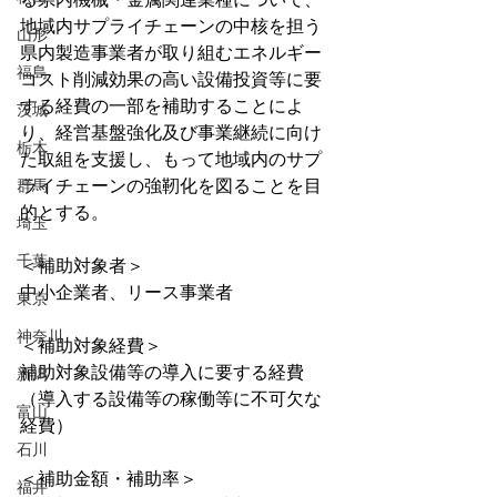
地域内サプライチェーンの中核を担う
山形
県内製造事業者が取り組むエネルギー
福島
コスト削減効果の高い設備投資等に要
する経費の一部を補助することによ
茨城
り、経営基盤強化及び事業継続に向け
栃木
た取組を支援し、もって地域内のサプ
群馬
ライチェーンの強靭化を図ることを目
的とする。
埼玉
千葉
＜補助対象者＞
中小企業者、リース事業者
東京
神奈川
＜補助対象経費＞
補助対象設備等の導入に要する経費
新潟
（導入する設備等の稼働等に不可欠な
富山
経費）
石川
＜補助金額・補助率＞
福井