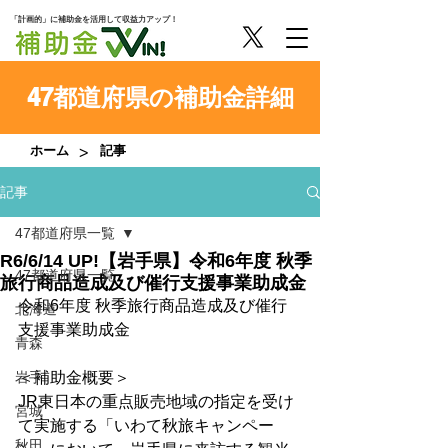
「計画的」に補助金を活用して収益力アップ！
47都道府県の補助金詳細
>
ホーム
記事
記事
47都道府県一覧
R6/6/14 UP!【岩手県】令和6年度 秋季
47都道府県一覧
旅行商品造成及び催行支援事業助成金
令和6年度 秋季旅行商品造成及び催行
北海道
支援事業助成金
青森
岩手
＜補助金概要＞
JR東日本の重点販売地域の指定を受け
宮城
て実施する「いわて秋旅キャンペー
秋田