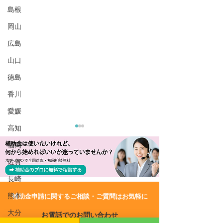
島根
岡山
広島
山口
徳島
香川
愛媛
高知
福岡
佐賀
長崎
熊本
​補助金申請に関するご相談・ご質問はお気軽に
R6/8/2 UP!【岩手県】令
R6/6/28 UP!
大分
お電話でのお問い合わせ
和6年度 事業者向け自家
和6年度事業者