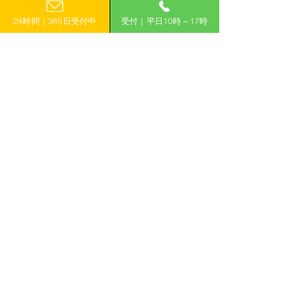
0120-399-121
消費型太陽光発電設備設
費型太陽光発電
宮崎
24時間｜365日受付中
受付｜平日10時～17時
置事業
事業
（平日10:00−17:00）
鹿児島
沖縄
​フォームで申し込み
申し込みはこちら
「計画的」に補助金を活用して収益力アップ！
有限会社えんがわ
〒509-0126
岐阜県各務原市鵜沼東町6-76-1
ハイシンフォニー2F
ホーム
補助金コラム
補助金WIN!とは
お知らせ