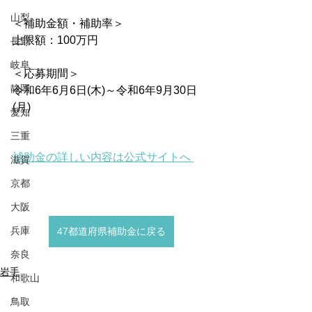
山梨
＜補助金額・補助率＞
上限額：100万円
長野
岐阜
＜応募期間＞
静岡
令和6年6月6日(木)～令和6年9月30日
(月)
愛知
三重
補助金の詳しい内容は公式サイトへ
滋賀
京都
大阪
兵庫
47都道府県補助金に戻る
奈良
岩手
和歌山
鳥取