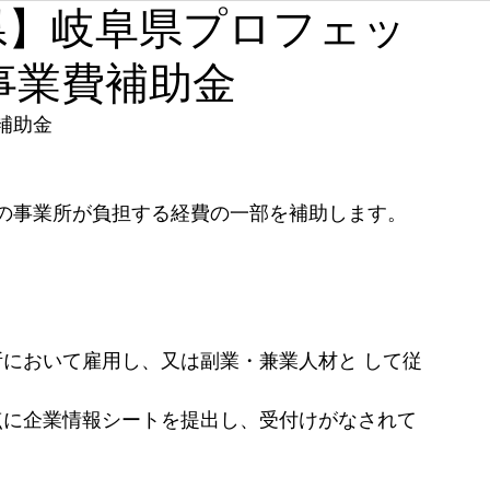
岐阜県】岐阜県プロフェッ
石川
福井
山梨
長野
岐阜
静岡
事業費補助金
奈良
和歌山
補助金
の事業所が負担する経費の一部を補助します。
業所において雇用し、又は副業・兼業人材と して従
拠点に企業情報シートを提出し、受付けがなされて