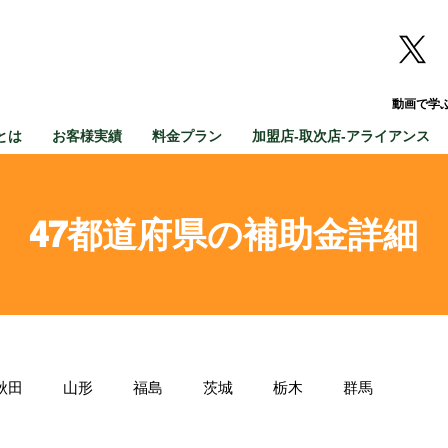
動画で学
とは
お客様実績
料金プラン
加盟店-取次店-アライアンス
47都道府県の補助金詳細
秋田
山形
福島
茨城
栃木
群馬