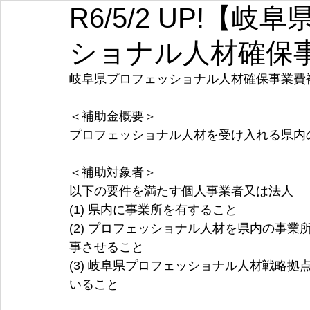
R6/5/2 UP!【
埼玉
千葉
東京
神奈川
新潟
富山
ショナル人材確保
愛知
三重
滋賀
京都
大阪
兵庫
岐阜県プロフェッショナル人材確保事業費
＜補助金概要＞
プロフェッショナル人材を受け入れる県内
＜補助対象者＞
以下の要件を満たす個人事業者又は法人
(1) 県内に事業所を有すること 
(2) プロフェッショナル人材を県内の事
事させること
(3) 岐阜県プロフェッショナル人材戦略
いること