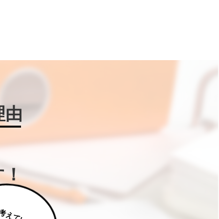
理由
す！
じ
っ
く
り
え
て
い
た
だ
た
く
は
補
助
金
W
IN
!に
ご
相