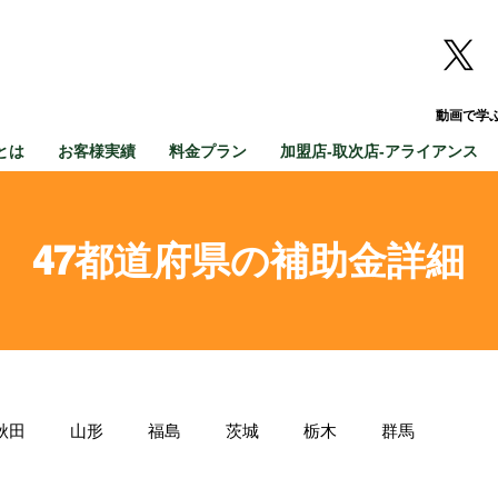
動画で学
とは
お客様実績
料金プラン
加盟店-取次店-アライアンス
47都道府県の補助金詳細
秋田
山形
福島
茨城
栃木
群馬