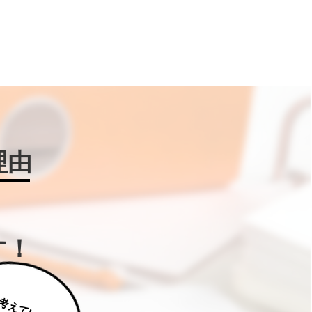
理由
す！
じ
っ
く
り
え
て
い
た
だ
た
く
は
補
助
金
W
IN
!に
ご
相