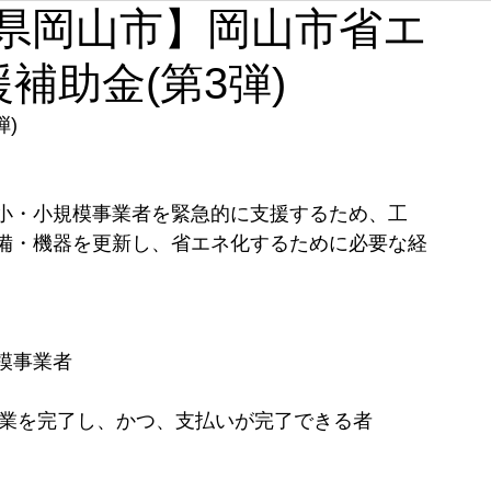
【岡山県岡山市】岡山市省エ
石川
福井
山梨
長野
岐阜
静岡
補助金(第3弾)
奈良
和歌山
)
小・小規模事業者を緊急的に支援するため、工
備・機器を更新し、省エネ化するために必要な経
模事業者
事業を完了し、かつ、支払いが完了できる者 