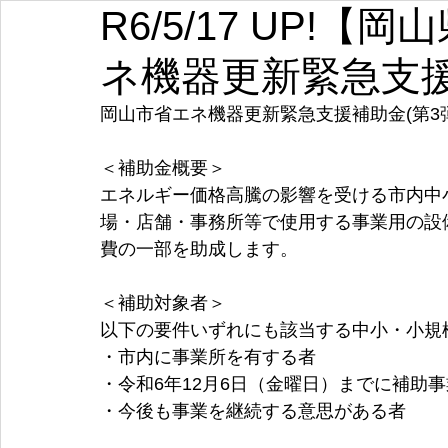
R6/5/17 UP!
埼玉
千葉
東京
神奈川
新潟
富山
ネ機器更新緊急支援
愛知
三重
滋賀
京都
大阪
兵庫
岡山市省エネ機器更新緊急支援補助金(第3弾
＜補助金概要＞
エネルギー価格高騰の影響を受ける市内中
場・店舗・事務所等で使用する事業用の設
費の一部を助成します。
＜補助対象者＞
以下の要件いずれにも該当する中小・小規
・市内に事業所を有する者 
・令和6年12月6日（金曜日）までに補助
・今後も事業を継続する意思がある者