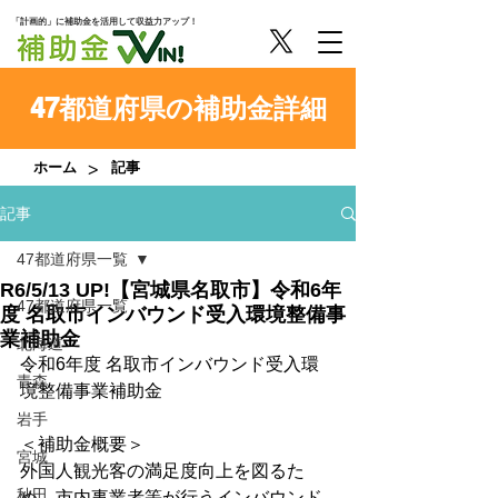
「計画的」に補助金を活用して収益力アップ！
47都道府県の補助金詳細
>
ホーム
記事
記事
47都道府県一覧
R6/5/13 UP!【宮城県名取市】令和6年
47都道府県一覧
度 名取市インバウンド受入環境整備事
業補助金
北海道
令和6年度 名取市インバウンド受入環
青森
境整備事業補助金
岩手
＜補助金概要＞
宮城
外国人観光客の満足度向上を図るた
秋田
め、市内事業者等が行うインバウンド