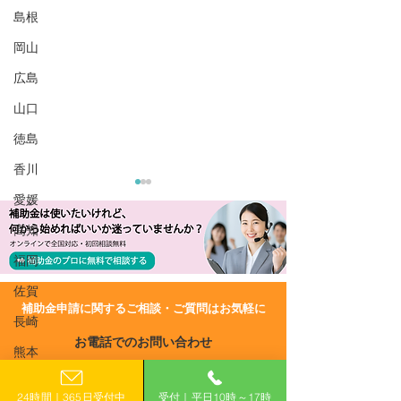
島根
岡山
広島
山口
徳島
香川
愛媛
高知
福岡
佐賀
​補助金申請に関するご相談・ご質問はお気軽に
長崎
R8/6/29 UP!【宮城県】令
R8/2/16 UP!
お電話でのお問い合わせ
和8年度(令和7年度12月補
城県物流事業者
熊本
0120-399-121
正) 宮城県中小企業等再起
支援事業費補助
大分
支援事業補助金
集）
24時間｜365日受付中
受付｜平日10時～17時
（平日10:00−17:00）