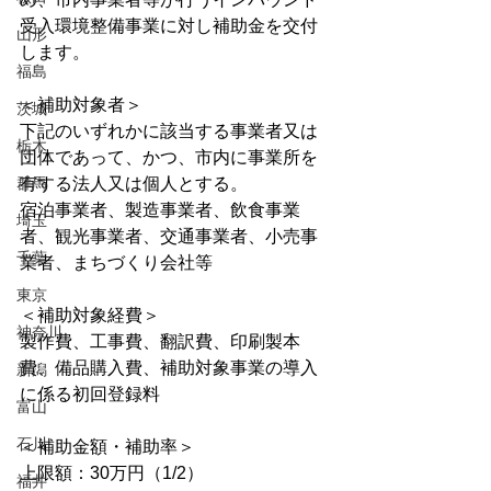
受入環境整備事業に対し補助金を交付
山形
します。
福島
＜補助対象者＞
茨城
下記のいずれかに該当する事業者又は
栃木
団体であって、かつ、市内に事業所を
群馬
有する法人又は個人とする。 
宿泊事業者、製造事業者、飲食事業
埼玉
者、観光事業者、交通事業者、小売事
千葉
業者、まちづくり会社等
東京
＜補助対象経費＞
神奈川
製作費、工事費、翻訳費、印刷製本
費、備品購入費、補助対象事業の導入
新潟
に係る初回登録料
富山
石川
＜補助金額・補助率＞
上限額：30万円（1/2）
福井