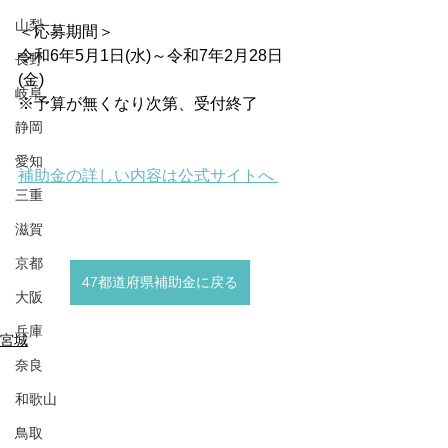
山梨
＜応募期間＞
令和6年5月1日(水)～令和7年2月28日
長野
(金)
岐阜
※予算が無くなり次第、受付終了
静岡
愛知
補助金の詳しい内容は公式サイトへ 
三重
滋賀
京都
47都道府県補助金に戻る
大阪
兵庫
宮城
奈良
和歌山
鳥取