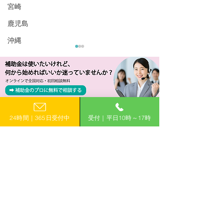
宮崎
鹿児島
沖縄
​補助金申請に関するご相談・ご質問はお気軽に
24時間｜365日受付中
受付｜平日10時～17時
R8/6/5 UP!【沖縄県】令
R8/6/5 UP!
お電話でのお問い合わせ
和8年度 沖縄物流デジタ
上げ・生産性向
0120-399-121
ル技術活用推進事業費補
援補助金
助金（二次公募）
（平日10:00−17:00）
​フォームで申し込み
申し込みはこちら