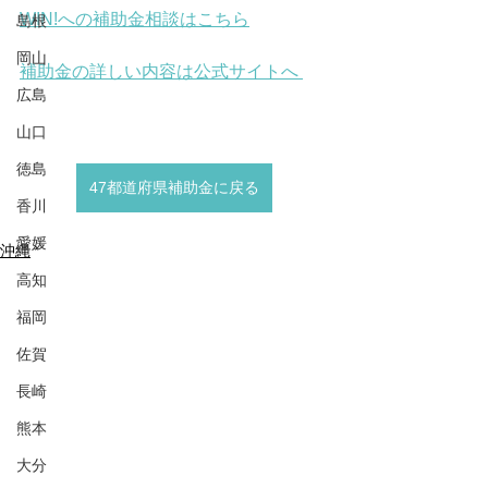
WIN!への補助金相談はこちら
島根
岡山
補助金の詳しい内容は公式サイトへ 
広島
山口
徳島
47都道府県補助金に戻る
香川
愛媛
沖縄
高知
福岡
佐賀
長崎
熊本
大分