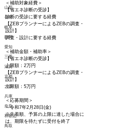
＜補助対象経費＞
山梨
【省エネ診断の受診】
診断の受診に要する経費
長野
【ZEBプランナーによるZEBの調査・
岐阜
設計】
静岡
調査・設計に要する経費
愛知
＜補助金額・補助率＞
三重
【省エネ診断の受診】
上限額：2万円
滋賀
【ZEBプランナーによるZEBの調査・
京都
設計】
大阪
上限額：5万円
兵庫
＜応募期間＞
奈良
～令和7年2月28日(金)
※先着順、予算の上限に達した場合に
和歌山
は、期限を待たずに受付を終了
鳥取