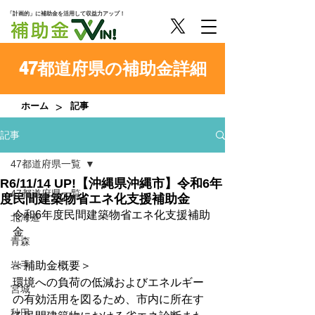
「計画的」に補助金を活用して収益力アップ！
47都道府県の補助金詳細
>
ホーム
記事
記事
47都道府県一覧
R6/11/14 UP!【沖縄県沖縄市】令和6年
47都道府県一覧
度民間建築物省エネ化支援補助金
令和6年度民間建築物省エネ化支援補助
北海道
金
青森
岩手
＜補助金概要＞
環境への負荷の低減およびエネルギー
宮城
の有効活用を図るため、市内に所在す
秋田