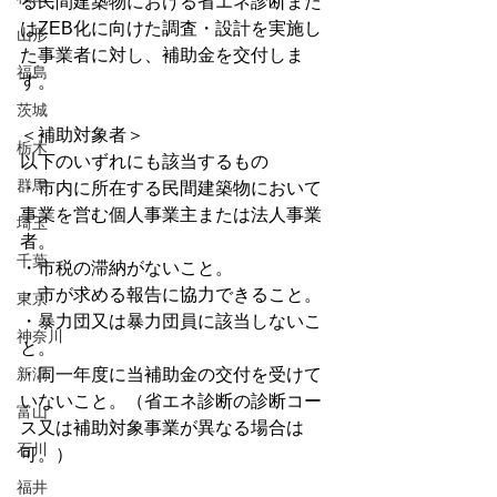
る民間建築物における省エネ診断また
はZEB化に向けた調査・設計を実施し
山形
た事業者に対し、補助金を交付しま
福島
す。
茨城
＜補助対象者＞
栃木
以下のいずれにも該当するもの
群馬
・市内に所在する民間建築物において
事業を営む個人事業主または法人事業
埼玉
者。
千葉
・市税の滞納がないこと。
・市が求める報告に協力できること。
東京
・暴力団又は暴力団員に該当しないこ
神奈川
と。
新潟
・同一年度に当補助金の交付を受けて
いないこと。（省エネ診断の診断コー
富山
ス又は補助対象事業が異なる場合は
石川
可。）
福井