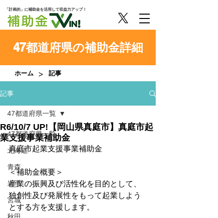
「計画的」に補助金を活用して収益力アップ！
47都道府県の補助金詳細
>
ホーム
記事
記事
47都道府県一覧
R6/10/7 UP!【岡山県真庭市】真庭市起
47都道府県一覧
業支援事業補助金
真庭市起業支援事業補助金
北海道
青森
＜補助金概要＞
岩手
産業の振興及び活性化を目的として、
独創性及び発展性をもって起業しよう
宮城
とする方を支援します。
秋田