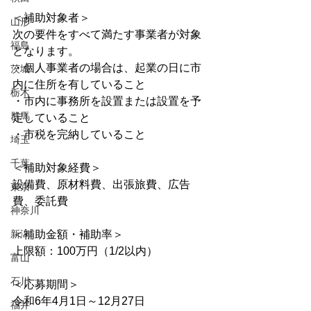
＜補助対象者＞
山形
次の要件をすべて満たす事業者が対象
福島
となります。 
・個人事業者の場合は、起業の日に市
茨城
内に住所を有していること 
栃木
・市内に事務所を設置または設置を予
群馬
定していること 
・市税を完納していること
埼玉
千葉
＜補助対象経費＞
設備費、原材料費、出張旅費、広告
東京
費、委託費
神奈川
新潟
＜補助金額・補助率＞
上限額：100万円（1/2以内）
富山
石川
＜応募期間＞
令和6年4月1日～12月27日
福井