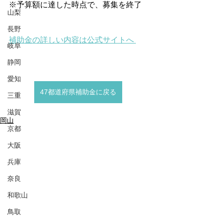
※予算額に達した時点で、募集を終了
山梨
長野
補助金の詳しい内容は公式サイトへ
岐阜
静岡
愛知
47都道府県補助金に戻る
三重
滋賀
岡山
京都
大阪
兵庫
奈良
和歌山
鳥取