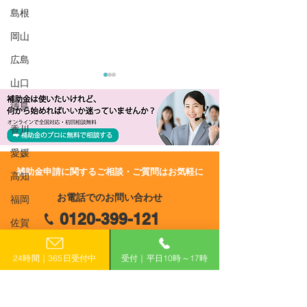
島根
岡山
広島
山口
徳島
香川
愛媛
​補助金申請に関するご相談・ご質問はお気軽に
高知
R8/3/27 UP!【岡山県岡山
R8/3/27 UP!
お電話でのお問い合わせ
福岡
市】岡山市中小企業設備
市】岡山市中小
0120-399-121
投資支援補助金（新分野
投資支援補助金
佐賀
進出枠）
企業者枠）
（平日10:00−17:00）
長崎
24時間｜365日受付中
受付｜平日10時～17時
熊本
​フォームで申し込み
大分