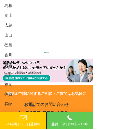
島根
岡山
広島
山口
徳島
香川
愛媛
高知
福岡
​補助金申請に関するご相談・ご質問はお気軽に
佐賀
R8/6/15 UP!【愛知県尾張
R8/6/15 UP!
長崎
お電話でのお問い合わせ
旭市】生産性向上設備投
市】2026年度 
0120-399-121
資促進補助金
ボンニュートラ
熊本
産設備導入支援
（平日10:00−17:00）
大分
24時間｜365日受付中
受付｜平日10時～17時
（生産設備）