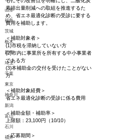
もにその改善点を明確にし、二酸化炭
素排出量削減への取組を推進するた
山形
め、省エネ最適化診断の受診に要する
福島
費用を補助します。
茨城
＜補助対象者＞
栃木
(1)市税を滞納していない方 
群馬
(2)市内に事業所を所有する中小事業者
である方 
埼玉
(3)本補助金の交付を受けたことがない
千葉
方
東京
＜補助対象経費＞
神奈川
省エネ最適化診断の受診に係る費用
新潟
＜補助金額・補助率＞
富山
上限額：23,100円（10/10）
石川
＜応募期間＞
福井