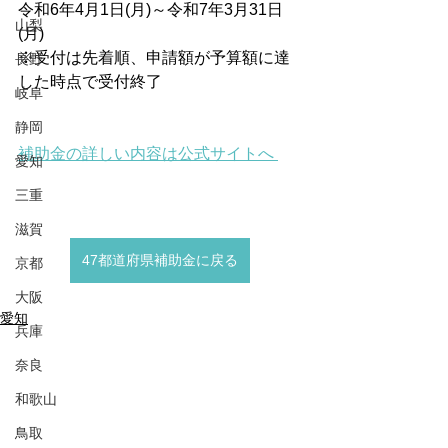
令和6年4月1日(月)～令和7年3月31日
山梨
(月)
※受付は先着順、申請額が予算額に達
長野
した時点で受付終了
岐阜
静岡
補助金の詳しい内容は公式サイトへ 
愛知
三重
滋賀
47都道府県補助金に戻る
京都
大阪
愛知
兵庫
奈良
和歌山
鳥取