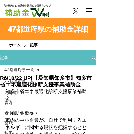
「計画的」に補助金を活用して収益力アップ！
47都道府県の補助金詳細
>
ホーム
記事
記事
47都道府県一覧
R6/10/22 UP!【愛知県知多市】知多市
47都道府県一覧
省エネ最適化診断支援事業補助金
知多市省エネ最適化診断支援事業補助
北海道
金
青森
岩手
＜補助金概要＞
市内の中小企業が、自社で利用するエ
宮城
ネルギーに関する現状を把握するとと
秋田