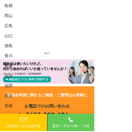
島根
岡山
広島
山口
徳島
香川
愛媛
高知
福岡
​補助金申請に関するご相談・ご質問はお気軽に
佐賀
R8/4/17 UP!【静岡県】航
R8/4/7 UP!
長崎
お電話でのお問い合わせ
空機産業設備投資事業費
市】令和8年度 
0120-399-121
補助金
き家活用モデル
熊本
助金
（平日10:00−17:00）
大分
24時間｜365日受付中
受付｜平日10時～17時