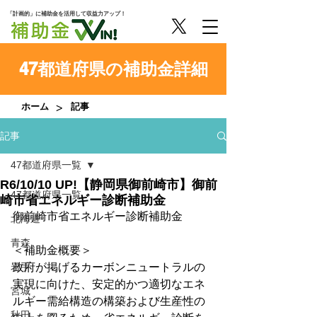
「計画的」に補助金を活用して収益力アップ！
47都道府県の補助金詳細
>
ホーム
記事
記事
47都道府県一覧
R6/10/10 UP!【静岡県御前崎市】御前
47都道府県一覧
崎市省エネルギー診断補助金
御前崎市省エネルギー診断補助金
北海道
青森
＜補助金概要＞
岩手
政府が掲げるカーボンニュートラルの
実現に向けた、安定的かつ適切なエネ
宮城
ルギー需給構造の構築および生産性の
秋田