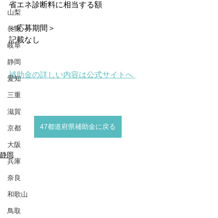
省エネ診断料に相当する額
山梨
＜応募期間＞
長野
記載なし
岐阜
静岡
補助金の詳しい内容は公式サイトへ 
愛知
三重
滋賀
47都道府県補助金に戻る
京都
大阪
静岡
兵庫
奈良
和歌山
鳥取