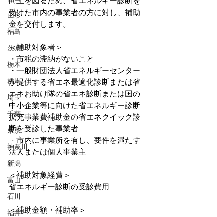
向上を図るため、省エネルギー診断を
受けた市内の事業者の方に対し、補助
山形
金を交付します。
福島
＜補助対象者＞
茨城
・市税の滞納がないこと
栃木
・一般財団法人省エネルギーセンター
群馬
が提供する省エネ最適化診断または省
エネお助け隊の省エネ診断または国の
埼玉
中小企業等に向けた省エネルギー診断
千葉
拡充事業費補助金の省エネクイック診
断を受診した事業者
東京
・市内に事業所を有し、要件を満たす
神奈川
法人または個人事業主
新潟
＜補助対象経費＞
富山
省エネルギー診断の受診費用
石川
＜補助金額・補助率＞
福井