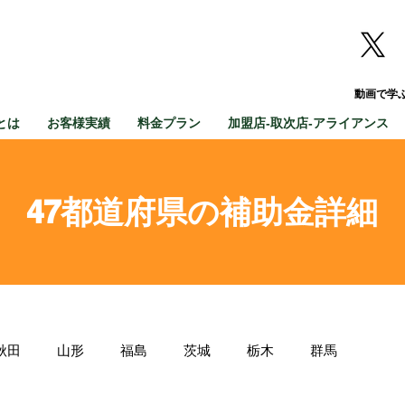
動画で学
とは
お客様実績
料金プラン
加盟店-取次店-アライアンス
47都道府県の補助金詳細
秋田
山形
福島
茨城
栃木
群馬