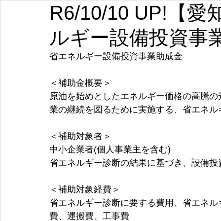
R6/10/10 UP
埼玉
千葉
東京
神奈川
新潟
富山
ルギー設備投資事
愛知
三重
滋賀
京都
大阪
兵庫
省エネルギー設備投資事業助成金
＜補助金概要＞
原油を始めとしたエネルギー価格の高騰の
業の継続を図るために実施する、省エネル
＜補助対象者＞
中小企業者(個人事業主を含む)
省エネルギー診断の結果に基づき、設備投
＜補助対象経費＞
省エネルギー診断に要する費用、省エネル
費、運搬費、工事費