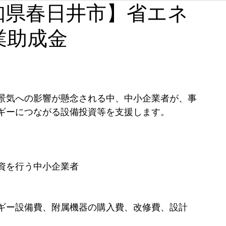
!【愛知県春日井市】省エネ
石川
福井
山梨
長野
岐阜
静岡
業助成金
奈良
和歌山
景気への影響が懸念される中、中小企業者が、事
ギーにつながる設備投資等を支援します。
資を行う中小企業者
ギー設備費、附属機器の購入費、改修費、設計