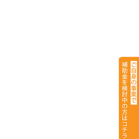
ボ
備
）