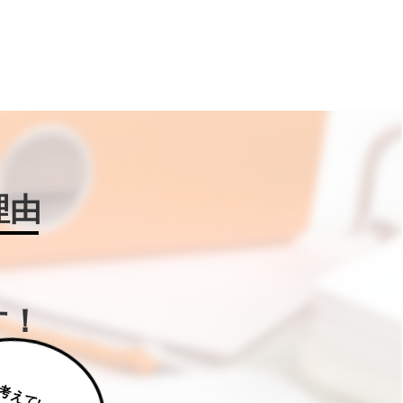
理由
す！
じ
っ
く
り
え
て
い
た
だ
た
く
は
補
助
金
W
IN
!に
ご
相