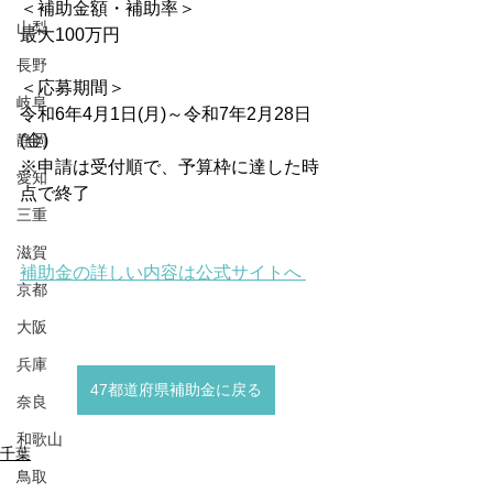
＜補助金額・補助率＞
山梨
最大100万円
長野
＜応募期間＞
岐阜
令和6年4月1日(月)～令和7年2月28日
静岡
(金)
※申請は受付順で、予算枠に達した時
愛知
点で終了
三重
滋賀
補助金の詳しい内容は公式サイトへ
京都
大阪
兵庫
47都道府県補助金に戻る
奈良
和歌山
千葉
鳥取