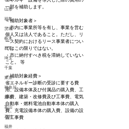
一部を補助します。
山形
福島
＜補助対象者＞
・市内に事業所等を有し、事業を営む
茨城
個人又は法人であること。ただし、リ
栃木
ース契約におけるリース事業者につい
群馬
てはこの限りではない。 
・市に納付すべき税を滞納していない
埼玉
こと。 等
千葉
＜補助対象経費＞
東京
省エネルギー診断の受診に要する費
神奈川
用、設備本体及び付属品の購入費、工
事費、建築・改修費及び工事費、電気
新潟
自動車・燃料電池自動車本体の購入
富山
費、充電設備本体の購入費、設備の設
石川
置工事費
福井