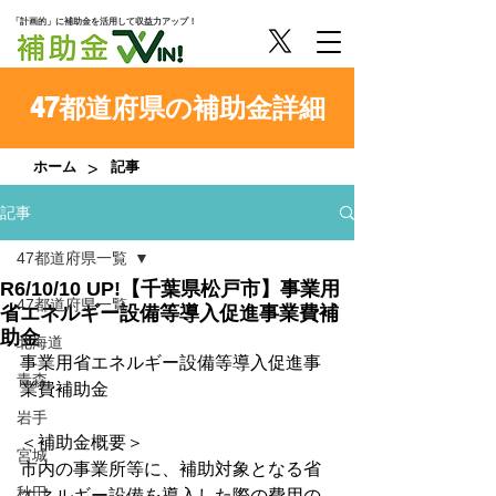
「計画的」に補助金を活用して収益力アップ！
47都道府県の補助金詳細
>
ホーム
記事
記事
47都道府県一覧
R6/10/10 UP!【千葉県松戸市】事業用
47都道府県一覧
省エネルギー設備等導入促進事業費補
助金
北海道
事業用省エネルギー設備等導入促進事
青森
業費補助金
岩手
＜補助金概要＞
宮城
市内の事業所等に、補助対象となる省
秋田
エネルギー設備を導入した際の費用の