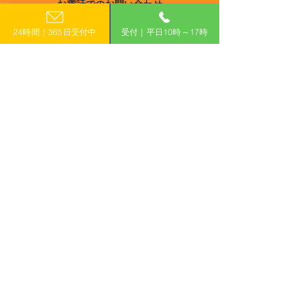
お電話でのお問い合わせ
和7年度千葉県業務用設備
外事業展開支援
宮崎
0120-399-121
等脱炭素化促進事業補助
24時間｜365日受付中
受付｜平日10時～17時
鹿児島
金
（平日10:00−17:00）
沖縄
​フォームで申し込み
申し込みはこちら
「計画的」に補助金を活用して収益力アップ！
有限会社えんがわ
〒509-0126
岐阜県各務原市鵜沼東町6-76-1
ハイシンフォニー2F
ホーム
補助金コラム