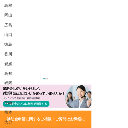
島根
岡山
広島
山口
徳島
香川
愛媛
高知
福岡
佐賀
長崎
熊本
​補助金申請に関するご相談・ご質問はお気軽に
大分
R7/8/21 UP!【千葉県】令
R7/7/17 UP!