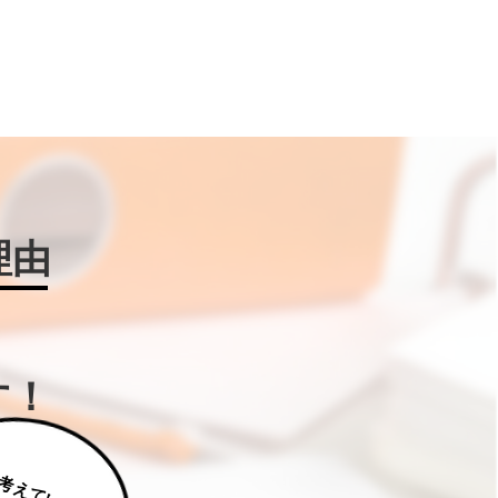
理由
す！
じ
っ
く
り
え
て
い
た
だ
た
く
は
補
助
金
W
IN
!に
ご
相