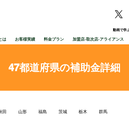
動画で学
とは
お客様実績
料金プラン
加盟店-取次店-アライアンス
47都道府県の補助金詳細
秋田
山形
福島
茨城
栃木
群馬