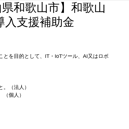
和歌山県和歌山市】和歌山
石川
福井
山梨
長野
岐阜
静岡
導入支援補助金
奈良
和歌山
を目的として、IT・IoTツール、AI又はロボ
と。（法人） 
。（個人）