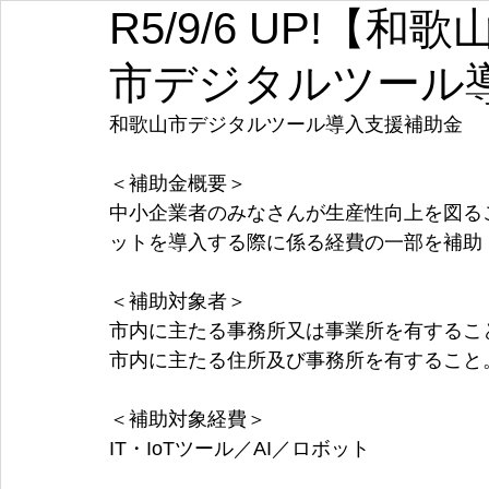
R5/9/6 UP!【
埼玉
千葉
東京
神奈川
新潟
富山
市デジタルツール
愛知
三重
滋賀
京都
大阪
兵庫
和歌山市デジタルツール導入支援補助金
＜補助金概要＞
中小企業者のみなさんが生産性向上を図ること
ットを導入する際に係る経費の一部を補助
＜補助対象者＞
市内に主たる事務所又は事業所を有するこ
市内に主たる住所及び事務所を有すること
＜補助対象経費＞
IT・IoTツール／AI／ロボット