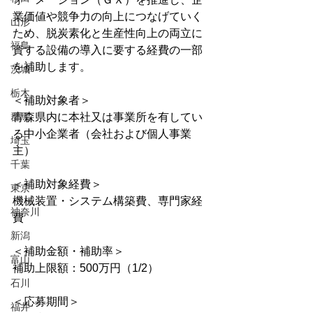
業価値や競争力の向上につなげていく
山形
ため、脱炭素化と生産性向上の両立に
福島
資する設備の導入に要する経費の一部
を補助します。
茨城
栃木
＜補助対象者＞
群馬
青森県内に本社又は事業所を有してい
る中小企業者（会社および個人事業
埼玉
主）
千葉
＜補助対象経費＞
東京
機械装置・システム構築費、専門家経
神奈川
費
新潟
＜補助金額・補助率＞
富山
補助上限額：500万円（1/2）
石川
＜応募期間＞
福井