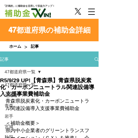
「計画的」に補助金を活用して収益力アップ！
47都道府県の補助金詳細
>
ホーム
記事
記事
47都道府県一覧
R5/9/29 UP!【青森県】青森県脱炭素
47都道府県一覧
化・カーボンニュートラル関連設備導
入支援事業費補助金
北海道
青森県脱炭素化・カーボンニュートラ
青森
ル関連設備導入支援事業費補助金
岩手
＜補助金概要＞
宮城
県内中小企業者のグリーントランスフ
秋田
ォーメーション（ＧＸ）を推進し、企