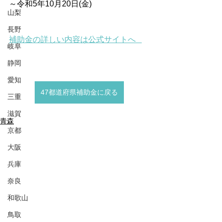
～令和5年10月20日(金)
山梨
長野
補助金の詳しい内容は公式サイトへ   
岐阜
静岡
愛知
47都道府県補助金に戻る
三重
滋賀
青森
京都
大阪
兵庫
奈良
和歌山
鳥取