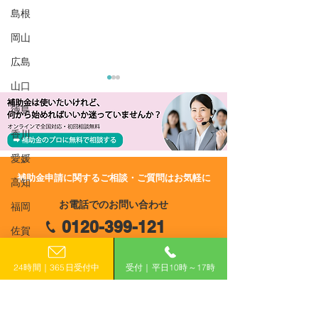
島根
岡山
広島
山口
徳島
香川
愛媛
​補助金申請に関するご相談・ご質問はお気軽に
高知
R8/6/29 UP!【長野県】令
R8/6/15 UP!
お電話でのお問い合わせ
福岡
和8年度 多様な観光コン
市】長野市物価
0120-399-121
テンツ整備促進事業補助
緊急支援パッケ
佐賀
金
＜飲食・小売業
（平日10:00−17:00）
長崎
入 緊急支援事
24時間｜365日受付中
受付｜平日10時～17時
熊本
​フォームで申し込み
大分