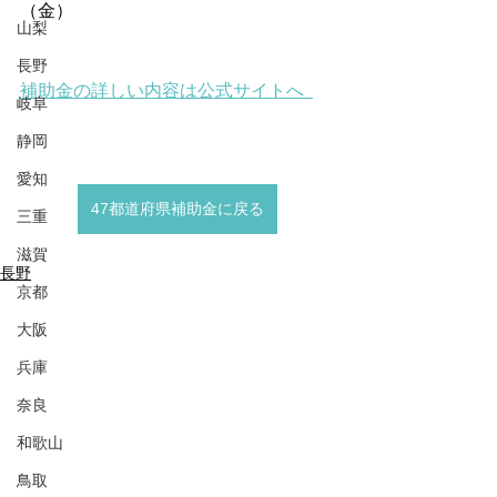
（金）
山梨
長野
補助金の詳しい内容は公式サイトへ  
岐阜
静岡
愛知
47都道府県補助金に戻る
三重
滋賀
長野
京都
大阪
兵庫
奈良
和歌山
鳥取