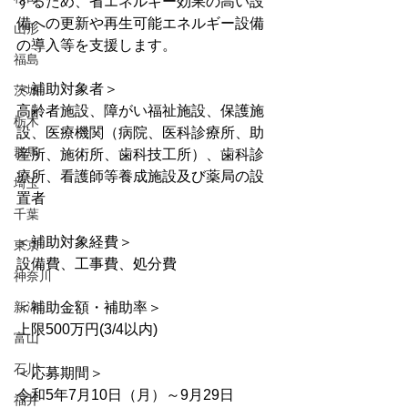
するため、省エネルギー効果の高い設
備への更新や再生可能エネルギー設備
山形
の導入等を支援します。
福島
＜補助対象者＞
茨城
高齢者施設、障がい福祉施設、保護施
栃木
設、医療機関（病院、医科診療所、助
群馬
産所、施術所、歯科技工所）、歯科診
療所、看護師等養成施設及び薬局の設
埼玉
置者
千葉
＜補助対象経費＞
東京
設備費、工事費、処分費
神奈川
新潟
＜補助金額・補助率＞
上限500万円(3/4以内)
富山
石川
＜応募期間＞
令和5年7月10日（月）～9月29日
福井