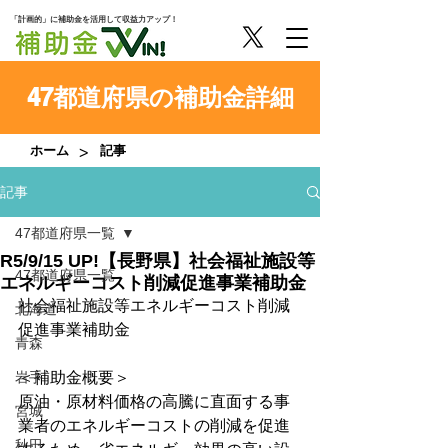
「計画的」に補助金を活用して収益力アップ！
47都道府県の補助金詳細
>
ホーム
記事
記事
47都道府県一覧
R5/9/15 UP!【長野県】社会福祉施設等
47都道府県一覧
エネルギーコスト削減促進事業補助金
社会福祉施設等エネルギーコスト削減
北海道
促進事業補助金
青森
岩手
＜補助金概要＞
原油・原材料価格の高騰に直面する事
宮城
業者のエネルギーコストの削減を促進
秋田