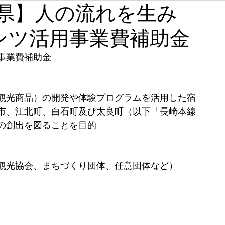
【佐賀県】人の流れを生み
石川
福井
山梨
長野
岐阜
静岡
ンツ活用事業費補助金
奈良
和歌山
事業費補助金
観光商品）の開発や体験プログラムを活用した宿
市、江北町、白石町及び太良町（以下「長崎本線
の創出を図ることを目的
観光協会、まちづくり団体、任意団体など）