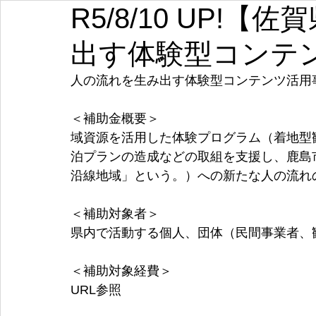
R5/8/10 UP!
埼玉
千葉
東京
神奈川
新潟
富山
出す体験型コンテ
愛知
三重
滋賀
京都
大阪
兵庫
人の流れを生み出す体験型コンテンツ活用
＜補助金概要＞
域資源を活用した体験プログラム（着地型
泊プランの造成などの取組を支援し、鹿島
沿線地域」という。）への新たな人の流れ
＜補助対象者＞
県内で活動する個人、団体（民間事業者、
＜補助対象経費＞
URL参照