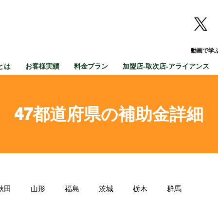
動画で学
とは
お客様実績
料金プラン
加盟店-取次店-アライアンス
47都道府県の補助金詳細
秋田
山形
福島
茨城
栃木
群馬