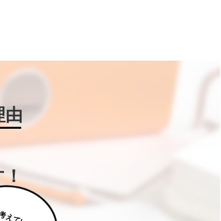
理由
す！
じ
っ
く
り
え
て
い
た
だ
た
く
は
補
助
金
W
IN
!に
ご
相