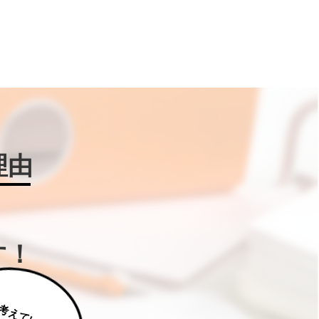
理由
す！
じ
っ
く
り
え
て
い
た
だ
た
く
は
補
助
金
W
IN
!に
ご
相