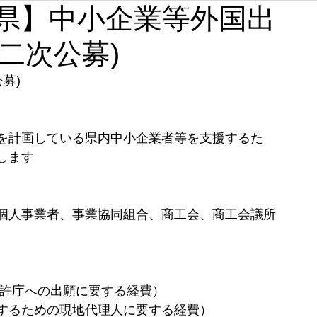
【滋賀県】中小企業等外国出
石川
福井
山梨
長野
岐阜
静岡
二次公募)
奈良
和歌山
募)
を計画している県内中小企業者等を支援するた
します
個人事業者、事業協同組合、商工会、商工会議所
許庁への出願に要する経費） 
するための現地代理人に要する経費） 