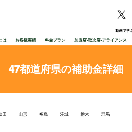
動画で学
とは
お客様実績
料金プラン
加盟店-取次店-アライアンス
47都道府県の補助金詳細
秋田
山形
福島
茨城
栃木
群馬