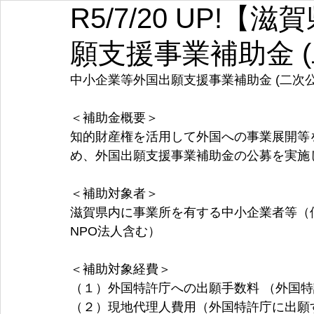
R5/7/20 UP!
埼玉
千葉
東京
神奈川
新潟
富山
願支援事業補助金 (
愛知
三重
滋賀
京都
大阪
兵庫
中小企業等外国出願支援事業補助金 (二次公
＜補助金概要＞
知的財産権を活用して外国への事業展開等
め、外国出願支援事業補助金の公募を実施
＜補助対象者＞
滋賀県内に事業所を有する中小企業者等（
NPO法人含む）
＜補助対象経費＞
（１）外国特許庁への出願手数料 （外国特
（２）現地代理人費用（外国特許庁に出願