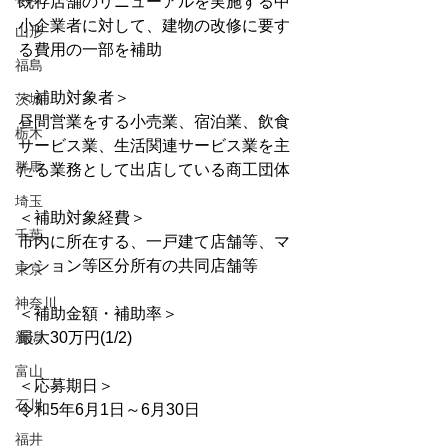
既存店舗のリニューアルを実施する中
小企業者に対して、建物の改修に要す
山形
る費用の一部を補助
福島
＜補助対象者＞
茨城
昼間営業をする小売業、宿泊業、飲食
栃木
サービス業、生活関連サービス業を主
群馬
たる業務として出店している商工団体
埼玉
＜補助対象経費＞
千葉
市内に所在する、一戸建て店舗等、マ
ンション等区分所有の共同店舗等
東京
神奈川
＜補助金額・補助率＞
新潟
最大30万円(1/2)
富山
＜応募期日＞
石川
令和5年6月1日～6月30日
福井