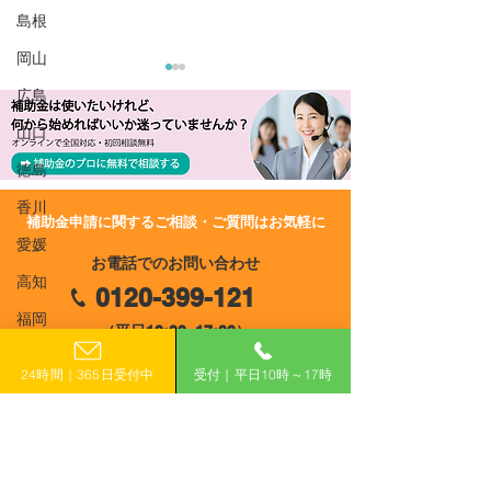
島根
岡山
広島
山口
徳島
香川
​補助金申請に関するご相談・ご質問はお気軽に
R8/7/9 UP!【愛媛県】令
R8/6/15 UP!
愛媛
お電話でのお問い合わせ
和8年度 愛媛県LED照明
和8年度 グレー
高知
0120-399-121
導入支援事業費補助金≪
なみ・えひめ圏
福岡
第2期≫
リング周遊促進
（平日10:00−17:00）
費補助金
佐賀
24時間｜365日受付中
受付｜平日10時～17時
長崎
​フォームで申し込み
熊本
申し込みはこちら
大分