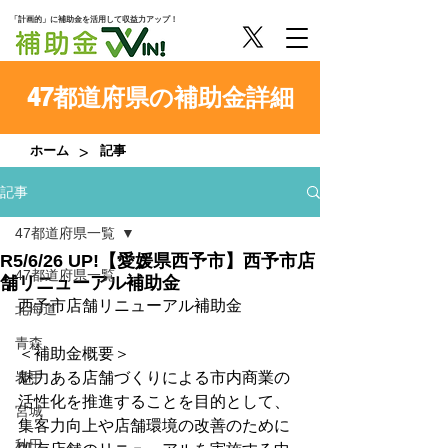
「計画的」に補助金を活用して収益力アップ！
47都道府県の補助金詳細
>
ホーム
記事
記事
47都道府県一覧
R5/6/26 UP!【愛媛県西予市】西予市店
47都道府県一覧
舗リニューアル補助金
西予市店舗リニューアル補助金
北海道
青森
＜補助金概要＞
岩手
魅力ある店舗づくりによる市内商業の
活性化を推進することを目的として、
宮城
集客力向上や店舗環境の改善のために
秋田