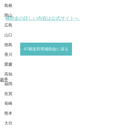
島根
岡山
補助金の詳しい内容は公式サイトへ 
広島
山口
徳島
47都道府県補助金に戻る
香川
愛媛
高知
岩手
福岡
佐賀
長崎
熊本
大分