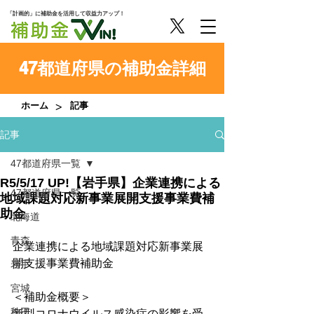
「計画的」に補助金を活用して収益力アップ！
47都道府県の補助金詳細
>
ホーム
記事
記事
47都道府県一覧
R5/5/17 UP!【岩手県】企業連携による
47都道府県一覧
地域課題対応新事業展開支援事業費補
助金
北海道
青森
企業連携による地域課題対応新事業展
開支援事業費補助金
岩手
宮城
＜補助金概要＞
秋田
新型コロナウイルス感染症の影響を受