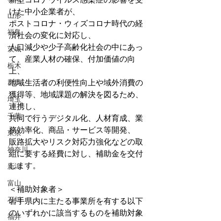
けた中小企業者が、
山形
ポストコロナ・ウィズコロナ時代の経
福島
済社会の変化に対応し、
人口減少や少子高齢化社会の中にあっ
茨城
て、産業人材の確保、付加価値の向
栃木
上、
群馬
地域生活者の利便性向上や域外消費の
獲得等、地域課題の解決を図るため、
埼玉
連携し、
千葉
共同で行うデジタル化、人材育成、業
務効率化、商品・サービス等開発、
東京
販路拡大やリスク対応力強化などの取
神奈川
組に要する経費に対し、補助金を交付
します。
新潟
富山
＜補助対象者＞
石川
岩手県内に主たる事業所を有する以下
のいずれかに該当するものを補助対象
福井