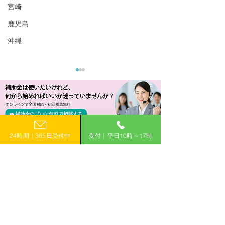
宮崎
鹿児島
沖縄
24時間｜365日受付中
受付｜平日10時～17時
​補助金申請に関するご相談・ご質問はお気軽に
R6/8/2 UP!【岩手県】令
R6/6/28 UP!
お電話でのお問い合わせ
和6年度 事業者向け自家
和6年度事業者
0120-399-121
消費型太陽光発電設備設
費型太陽光発電
置事業
事業
（平日10:00−17:00）
​フォームで申し込み