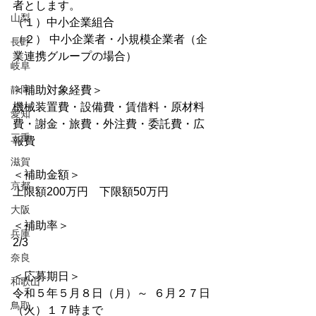
者とします。
山梨
（１）中小企業組合
（２） 中小企業者・小規模企業者（企
長野
業連携グループの場合）
岐阜
静岡
＜補助対象経費＞
機械装置費・設備費・賃借料・原材料
愛知
費・謝金・旅費・外注費・委託費・広
三重
報費
滋賀
＜補助金額＞
京都
上限額200万円　下限額50万円
大阪
＜補助率＞
兵庫
2/3
奈良
＜応募期日＞
和歌山
令和５年５月８日（月）～  ６月２７日
鳥取
（火）１７時まで