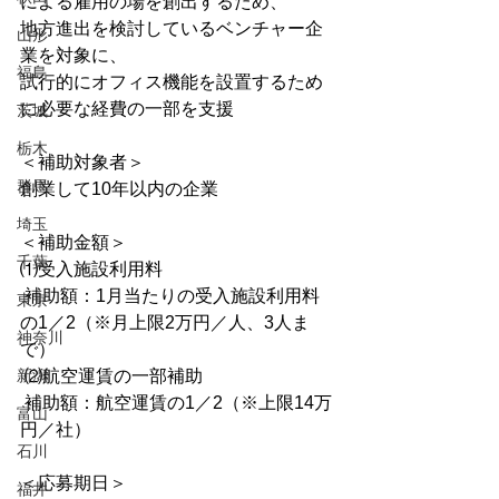
による雇用の場を創出するため、
地方進出を検討しているベンチャー企
山形
業を対象に、
福島
試行的にオフィス機能を設置するため
に必要な経費の一部を支援
茨城
栃木
＜補助対象者＞
群馬
創業して10年以内の企業
埼玉
＜補助金額＞
千葉
⑴受入施設利用料
 補助額：1月当たりの受入施設利用料
東京
の1／2（※月上限2万円／人、3人ま
神奈川
で）
新潟
 ⑵航空運賃の一部補助
 補助額：航空運賃の1／2（※上限14万
富山
円／社）
石川
＜応募期日＞
福井