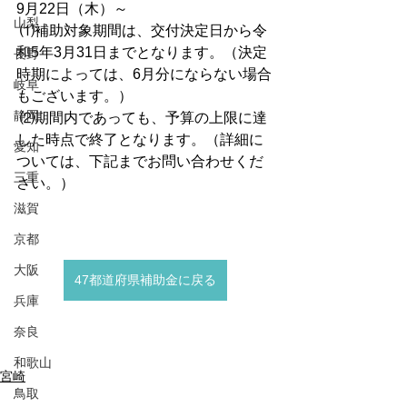
9月22日（木）～
山梨
 ⑴補助対象期間は、交付決定日から令
和5年3月31日までとなります。（決定
長野
時期によっては、6月分にならない場合
岐阜
もございます。）
静岡
 ⑵期間内であっても、予算の上限に達
した時点で終了となります。（詳細に
愛知
ついては、下記までお問い合わせくだ
三重
さい。）
滋賀
京都
大阪
47都道府県補助金に戻る
兵庫
奈良
和歌山
宮崎
鳥取