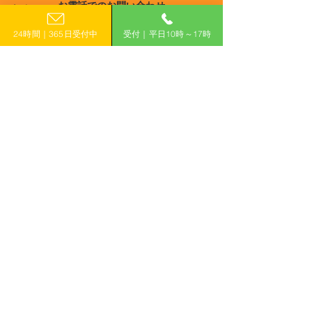
お電話でのお問い合わせ
市】日向市DX・生産性向
和8年度 ひなた
宮崎
0120-399-121
上等設備導入事業補助金
ボン加速化事業
鹿児島
24時間｜365日受付中
受付｜平日10時～17時
（平日10:00−17:00）
沖縄
​フォームで申し込み
申し込みはこちら
「計画的」に補助金を活用して収益力アップ！
有限会社えんがわ
〒509-0126
岐阜県各務原市鵜沼東町6-76-1
ハイシンフォニー2F
ホーム
補助金コラム