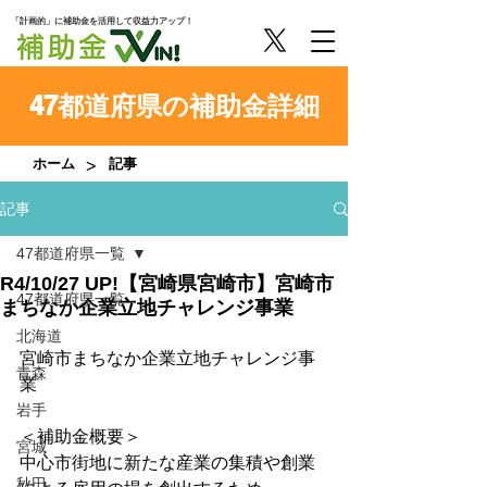
「計画的」に補助金を活用して収益力アップ！
47都道府県の補助金詳細
>
ホーム
記事
記事
47都道府県一覧
R4/10/27 UP!【宮崎県宮崎市】宮崎市
47都道府県一覧
まちなか企業立地チャレンジ事業
北海道
宮崎市まちなか企業立地チャレンジ事
青森
業
岩手
＜補助金概要＞
宮城
中心市街地に新たな産業の集積や創業
秋田