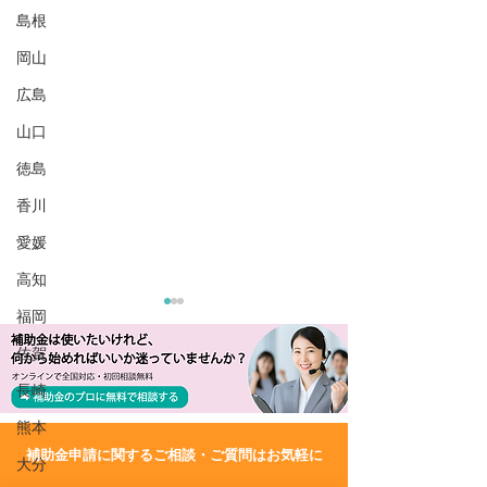
島根
岡山
広島
山口
徳島
香川
愛媛
高知
福岡
佐賀
長崎
熊本
​補助金申請に関するご相談・ご質問はお気軽に
大分
R8/7/9 UP!【宮崎県日向
R8/7/2 UP!