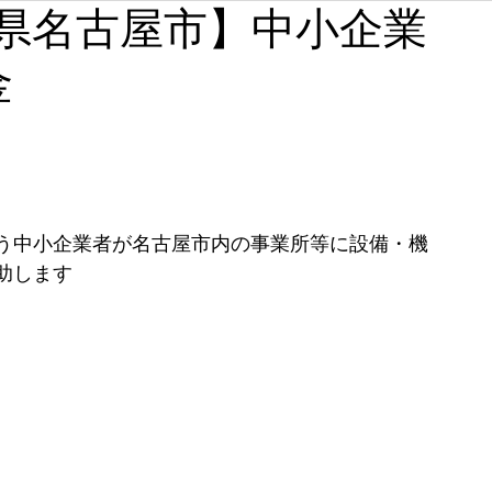
【愛知県名古屋市】中小企業
石川
福井
山梨
長野
岐阜
静岡
金
奈良
和歌山
う中小企業者が名古屋市内の事業所等に設備・機
助します