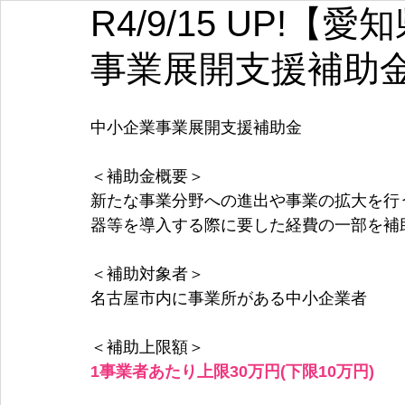
R4/9/15 UP!
埼玉
千葉
東京
神奈川
新潟
富山
事業展開支援補助
愛知
三重
滋賀
京都
大阪
兵庫
中小企業事業展開支援補助金
＜補助金概要＞
新たな事業分野への進出や事業の拡大を行
器等を導入する際に要した経費の一部を補
＜補助対象者＞
名古屋市内に事業所がある中小企業者
＜補助上限額＞
1事業者あたり上限30万円(下限10万円)