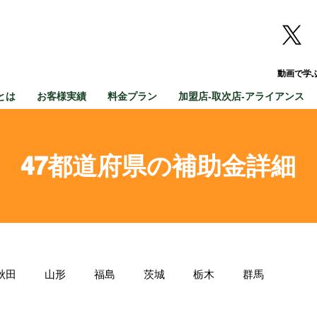
動画で学
とは
お客様実績
料金プラン
加盟店-取次店-アライアンス
47都道府県の補助金詳細
秋田
山形
福島
茨城
栃木
群馬