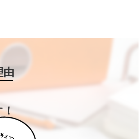
理由
す！
じ
っ
く
り
え
て
い
た
だ
た
く
は
補
助
金
W
IN
!に
ご
相