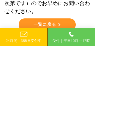
次第です）のでお早めにお問い合わ
せください。
一覧に戻る
< 前のコラムへ
次のコラムへ＞
24時間｜365日受付中
受付｜平日10時～17時
＼「計画的」に補助金を活用して収益
力アップ！／
​0120-399-121