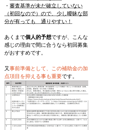
・
審査基準が未だ確立していない
（初回なので）ので、少し曖昧な部
分が有っても　通りやすい！
あくまで
個人的予想
ですが、こんな
感じの理由で間に合うなら初回募集
がおすすめです。
又
事前準備として、この補助金の加
点項目を抑える事も重要
です。