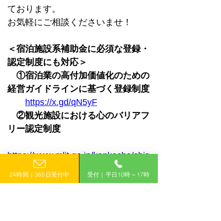
ております。
お気軽にご相談くださいませ！
＜宿泊施設系補助金に必須な登録・
認定制度にも対応＞
①宿泊業の高付加価値化のための
経営ガイドラインに基づく登録制度
https://x.gd/qN5yF
②観光施設における心のバリアフ
リー認定制度
https://www.mlit.go.jp/kankocho/shis
aku/sangyou/innovation_00001.html
24時間｜365日受付中
受付｜平日10時～17時
一覧に戻る
< 前のコラムへ
次のコラムへ＞