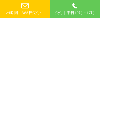
すよ！
24時間｜365日受付中
受付｜平日10時～17時
このような情報をメールマガジンで
受取されたい方は
こちら
から登録
一覧に戻る
< 前のコラムへ
次のコラムへ＞
＼「計画的」に補助金を活用して収益
力アップ！／