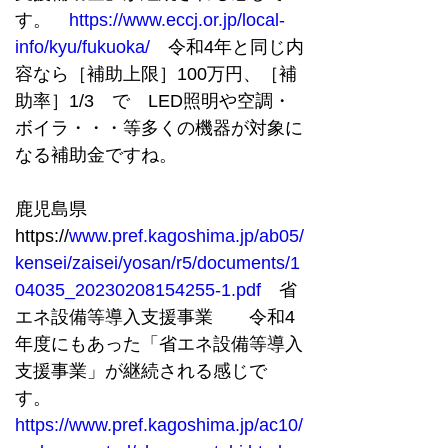
す。　
https://www.eccj.or.jp/local-
info/kyu/fukuoka/
　令和4年と同じ内
容なら［補助上限］100万円、［補
助率］1/3　で　LED照明や空調・
ボイラ・・・等多くの機器が対象に
なる補助金ですね。
鹿児島県
https://
www.pref.kagoshima.jp/ab05/
kensei/zaisei/yosan/r5/documents/1
04035_20230208154255-1.pdf
　省
エネ設備等導入支援事業　　令和4
年度にもあった「省エネ設備等導入
支援事業」が継続される感じで
す。　
https://www.pref.kagoshima.jp/ac10/