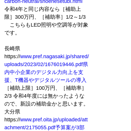
carbon-neutral/shoenesetubi.html
令和4年と同じ内容なら［補助上
限］300万円、［補助率］1/2～1/3
　こちらもLED照明や空調等が対象
です。
長崎県
https://
www.pref.nagasaki.jp/shared/
uploads/2023/02/1676019446.pdf県
内中小企業のデジタル力向上を支
援、T機器やデジタルツールの導入
［補助上限］100万円、［補助率］
2/3 令和4年度には無かったような
ので、新設の補助金かと思います。
大分県
https://
www.pref.oita.jp/uploaded/att
achment/2175055.pdf予算案が3部