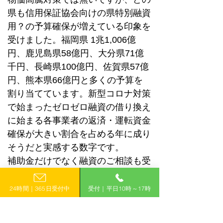
県も信用保証協会向けの県特別融資
用？の予算確保が増えている印象を
受けました。福岡県 1兆1,006億
円、鹿児島県58億円、大分県71億
千円、長崎県100億円、佐賀県57億
円、熊本県66億円と多くの予算を
割り当てています。新型コロナ対策
で始まったゼロゼロ融資の借り換え
に始まる各事業者の返済・運転資金
確保が大きい割合を占める年に成り
そうだと実感する数字です。
補助金だけでなく融資のご相談も受
けておりますので、お気軽にお問合
せ下さい。
24時間｜365日受付中
受付｜平日10時～17時
一覧に戻る