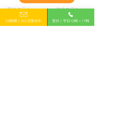
< 前のコラムへ
次のコラムへ＞
24時間｜365日受付中
受付｜平日10時～17時
＼「計画的」に補助金を活用して収益
力アップ！／
​0120-399-121
ご相談はこちら