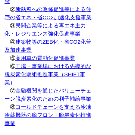
金
　②
断熱窓への改修促進等による住
宅の省エネ・省CO2加速化支援事業
　③
民間企業等による再エネ主力
化・レジリエンス強化促進事業
　④
建築物等のZEB化・省CO2化普
及加速事業
　⑤
商用車の電動化促進事業
　⑥
工場・事業場における先導的な
脱炭素化取組推進事業（SHIFT事
業）
　⑦
金融機関を通じたバリューチェ
ーン脱炭素化のための利子補給事業
　⑧
コールドチェーンを支える冷凍
冷蔵機器の脱フロン・脱炭素化推進
事業