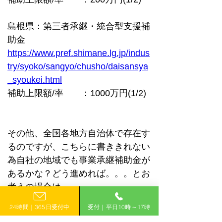
島根県：第三者承継・統合型支援補
助金  
https://www.pref.shimane.lg.jp/indus
try/syoko/sangyo/chusho/daisansya
_syoukei.html
補助上限額/率　　：1000万円(1/2)
その他、全国各地方自治体で存在す
るのですが、こちらに書ききれない
為自社の地域でも事業承継補助金が
あるかな？どう進めれば。。。とお
考えの場合は
弊社までお気軽にお問い合わせくだ
24時間｜365日受付中
受付｜平日10時～17時
さい！