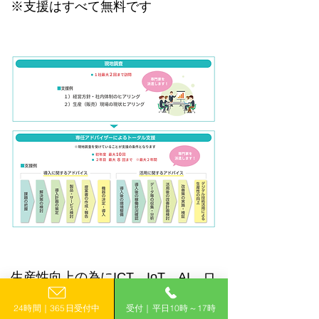
※支援はすべて無料です
生産性向上の為にICT、IoT、AI、ロ
ボットを導入したいけれど、まずど
24時間｜365日受付中
受付｜平日10時～17時
こに相談したら良いかわからな